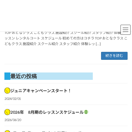
コ
ナ
HOME
2024年8月
ン
ビ
テ
ゲ
台風7号に伴うスクール営業について
ン
ー
2024/08/15
ツ
シ
へ
ョ
TOP おとなクラス こどもクラス 施設紹介 スクール紹介 スタッフ紹介 体験レ
ス
ン
ッスン レンタルコート スケジュール 初めての方はコチラ TOP おとなクラス こ
どもクラス 施設紹介 スクール紹介 スタッフ紹介 体験レッ […]
キ
に
ッ
移
プ
動
続きを読む
最近の投稿
ジュニアキャンペーンスタート！
2024/02/01
2026年 8月期のレッスンスケジュール
2026/06/20